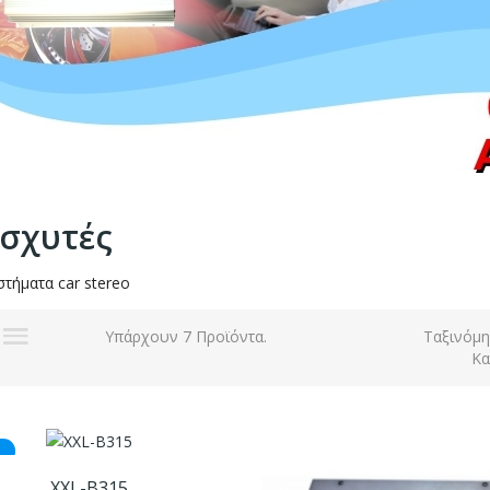
ισχυτές
στήματα car stereo
Υπάρχουν 7 Προϊόντα.
Ταξινόμ
Κα
ο
XXL-B315