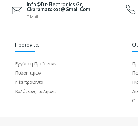
Info@dt-Electronics.gr,
Ckaramatskos@gmail.com
E-Mail
Προϊόντα
Ο 
Εγγύηση Προϊόντων
Πρ
Πτώση τιμών
Πα
Νέα προϊόντα
Πι
Καλύτερες πωλήσεις
Δι
Οι
ed