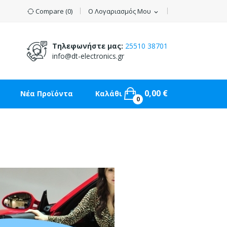
Compare (
0
)
Ο Λογαριασμός Μου
expand_more
Τηλεφωνήστε μας:
25510 38701
info@dt-electronics.gr
0,00 €
Νέα Προϊόντα
Καλάθι
0