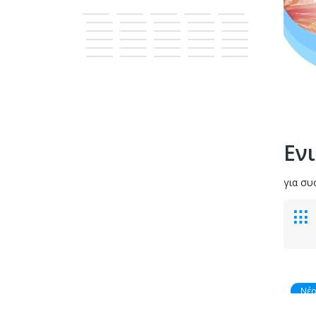
Εν
για συ
Νέ