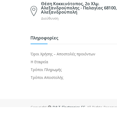
Θέση Κοκκινότοπος, 2ο Χλμ.
Αλεξανδρούπολης - Παλαγίας 68100,
Αλεξανδρούπολη
Διεύθυνση
Πληροφορίες
Όροι Χρήσης – Αποστολές προιόντων
Η Εταιρεία
Τρόποι Πληρωμής
Τρόποι Αποστολής
Copyright
D&T Electronics EE
. All Rights Reserv
Powered by
Evresis
.