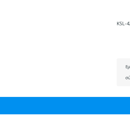
Εμ
σύ