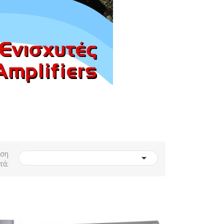
ηση

τά: