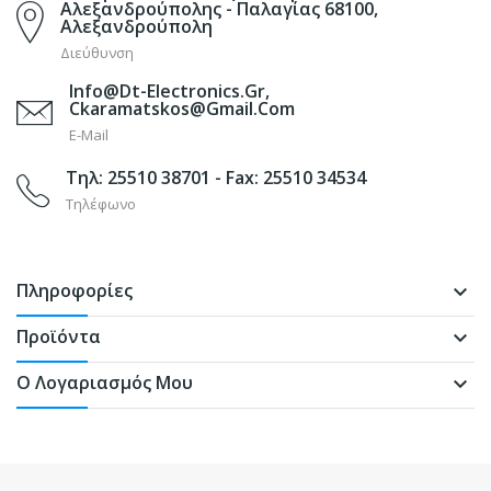
Αλεξανδρούπολης - Παλαγίας 68100,
Αλεξανδρούπολη
Διεύθυνση
Info@dt-Electronics.gr,
Ckaramatskos@gmail.com
E-Mail
Τηλ: 25510 38701 - Fax: 25510 34534
Τηλέφωνο
Πληροφορίες
keyboard_arrow_down
Προϊόντα
keyboard_arrow_down
Ο Λογαριασμός Μου
keyboard_arrow_down