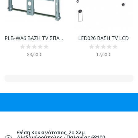
PLB-WA6 ΒΑΣΗ TV ΣΠΑΣΤΗ 30"-63"/75Κg
LED026 ΒΑΣΗ TV LCD
83,00 €
17,00 €
Θέση Κοκκινότοπος, 2ο Χλμ.
Αλεξανδρούπολης - Παλαγίας 68100,