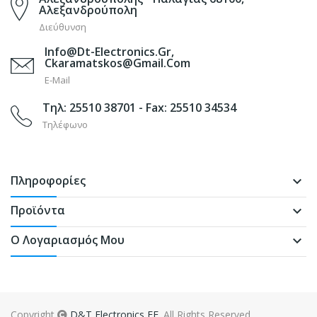
Αλεξανδρούπολη
Διεύθυνση
Info@dt-Electronics.gr,
Ckaramatskos@gmail.com
E-Mail
Τηλ: 25510 38701 - Fax: 25510 34534
Τηλέφωνο
Πληροφορίες
keyboard_arrow_down
Προϊόντα
keyboard_arrow_down
Ο Λογαριασμός Μου
keyboard_arrow_down
Copyright
D&T Electronics EE
. All Rights Reserved